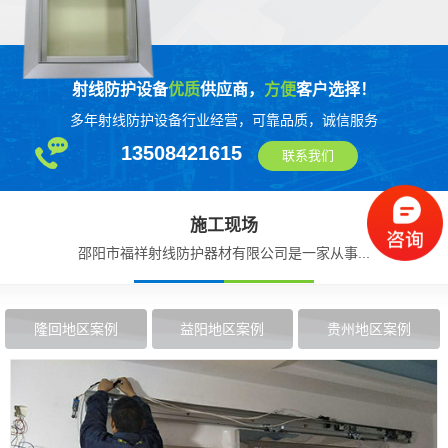
射线防护设备
优质
供应商，
方便
客户选择！
多年射线防护设备行业经营，可靠品质，诚信服务
13508421615
联系我们
施工现场
邵阳市福祥射线防护器材有限公司是一家从事...
隆回地区案例
益阳地区案例
贵州地区案例