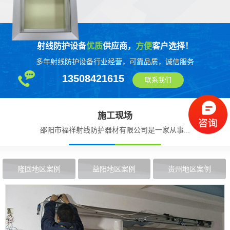
射线防护设备
优质
供应商，
方便
客户选择！
多年射线防护设备行业经营，可靠品质，诚信服务
13508421615
联系我们
施工现场
邵阳市福祥射线防护器材有限公司是一家从事...
隆回地区案例
益阳地区案例
贵州地区案例