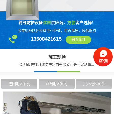
射线防护设备
优质
供应商，
方便
客户选择！
多年射线防护设备行业经营，可靠品质，诚信服务
13508421615
联系我们
施工现场
邵阳市福祥射线防护器材有限公司是一家从事...
隆回地区案例
益阳地区案例
贵州地区案例