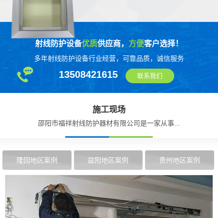
射线防护设备
优质
供应商，
方便
客户选择！
多年射线防护设备行业经营，可靠品质，诚信服务
13508421615
联系我们
施工现场
邵阳市福祥射线防护器材有限公司是一家从事...
隆回地区案例
益阳地区案例
贵州地区案例