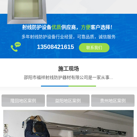
射线防护设备
优质
供应商，
方便
客户选择！
多年射线防护设备行业经营，可靠品质，诚信服务
13508421615
联系我们
施工现场
邵阳市福祥射线防护器材有限公司是一家从事...
隆回地区案例
益阳地区案例
贵州地区案例